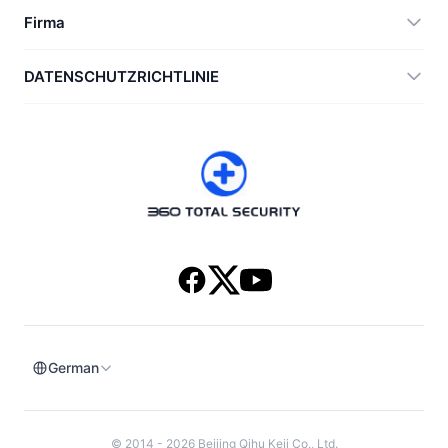
360 Zip
Firma
Anti-Ransomware Tool
360 JIAGU
Hilfe
DATENSCHUTZRICHTLINIE
RecoverlyX
Anleitungen
Datenschutzrichtlinie
Über uns
Lizenzvereinbarung
Herunterladen
Versionsverlauf
German
© 2014 - 2026 Beijing Qihu Keji Co., Ltd.