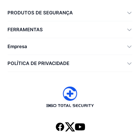
PRODUTOS DE SEGURANÇA
360 Total Security
FERRAMENTAS
Vulnerability Immunity Tool
360 Zip
Empresa
Anti-Ransomware Tool
360 JIAGU
Ajuda
POLÍTICA DE PRIVACIDADE
RecoverlyX
Como fazer
Política de privacidade
Sobre nós
Acordo de licença
Baixar
Histórico de versões