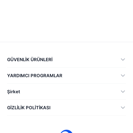
GÜVENLİK ÜRÜNLERİ
360 Total Security
YARDIMCI PROGRAMLAR
Vulnerability Immunity Tool
360 Zip
Şirket
Anti-Ransomware Tool
360 JIAGU
Yardım
GİZLİLİK POLİTİKASI
RecoverlyX
Nasıl
Gizlilik Politikası
Hakkımızda
Lisans Sözleşmesi