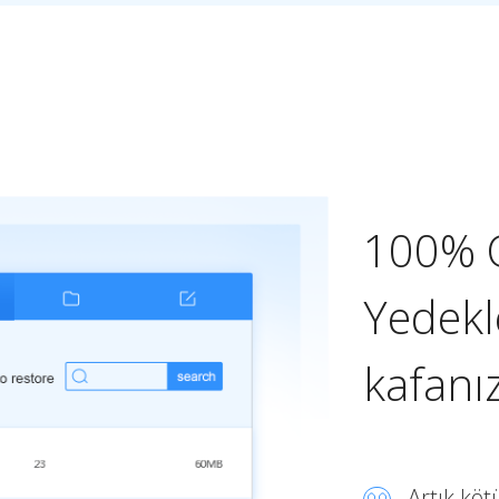
100% 
Yedekl
kafanı
Artık köt