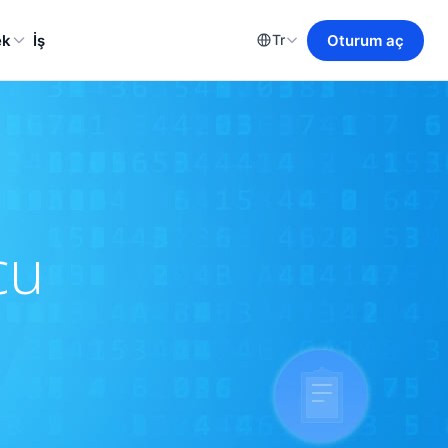
ek
İş
Oturum aç
Tr
cu