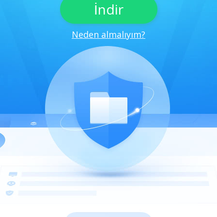
İndir
Neden almalıyım?