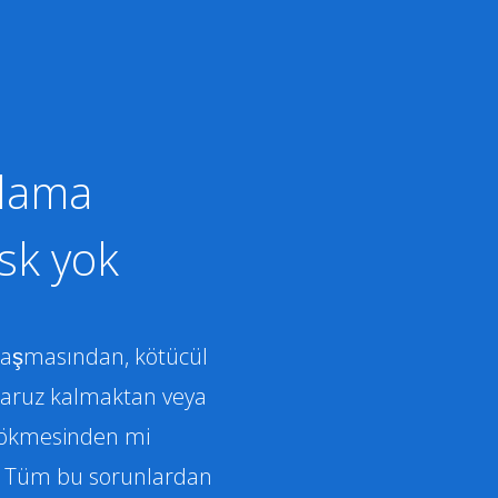
klama
isk yok
laşmasından, kötücül
maruz kalmaktan veya
 çökmesinden mi
z? Tüm bu sorunlardan