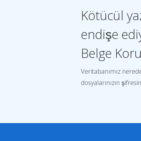
Kötücül ya
endişe ed
Belge Kor
Veritabanımız neredey
dosyalarınızın şifresin