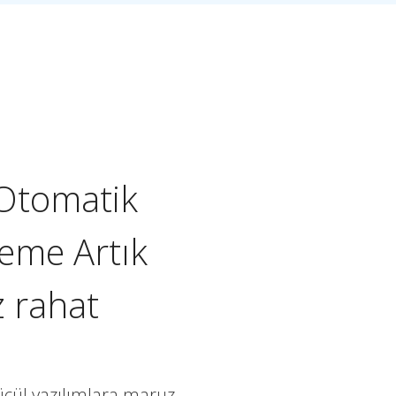
Otomatik
eme Artık
z rahat
ücül yazılımlara maruz