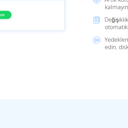
kalmayı
Değişikli
otomatik
Yedeklem
edin; di