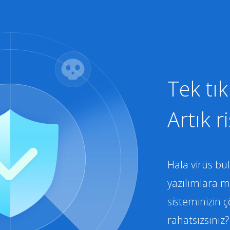
Tek tı
Artık r
Hala virüs bu
yazılımlara 
sisteminizin
rahatsızsını