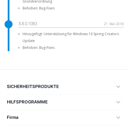
Grundverordnung
Behoben: Bug-Fixes
8.8.0.1083
21. Mai 2018
Hinzugefügt: Unterstützung für Windows 10 Spring Creators
Update
Behoben: Bug-Fixes
SICHERHEITSPRODUKTE
360 Total Security
HILFSPROGRAMME
Vulnerability Immunity Tool
360 Zip
Firma
Anti-Ransomware Tool
360 JIAGU