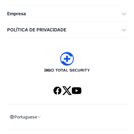
Vulnerability Immunity Tool
360 Zip
Empresa
Anti-Ransomware Tool
360 JIAGU
Ajuda
POLÍTICA DE PRIVACIDADE
RecoverlyX
Como fazer
Política de privacidade
Sobre nós
Acordo de licença
Baixar
Histórico de versões
Portuguese