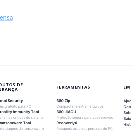
rensa
DUTOS DE
FERRAMENTAS
EM
URANÇA
otal Security
360 Zip
Aju
rus gratuito para PC
Compactar e extrair arquivos
Com
rability Immunity Tool
360 JIAGU
Sob
e falhas críticas do sistema
Proteção segura para apps móveis
Baix
Ransomware Tool
RecoverlyX
Hist
eia ataques de ransomware
Recupera arquivos perdidos do PC