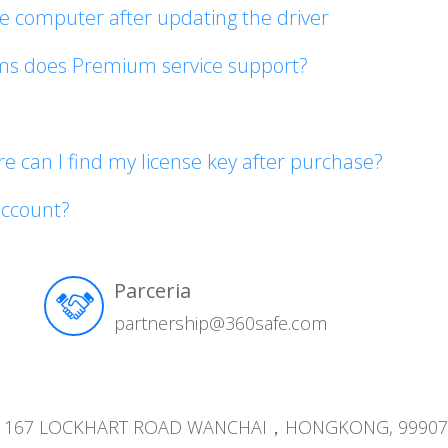
e computer after updating the driver
ms does Premium service support?
e can I find my license key after purchase?
account?
Parceria
partnership@360safe.com
NG 167 LOCKHART ROAD WANCHAI，HONGKONG, 99907