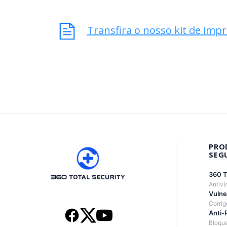
Transfira o nosso kit de imp
PRO
SEG
360 T
Antiví
Vulne
Corrig
Anti-
Bloqu