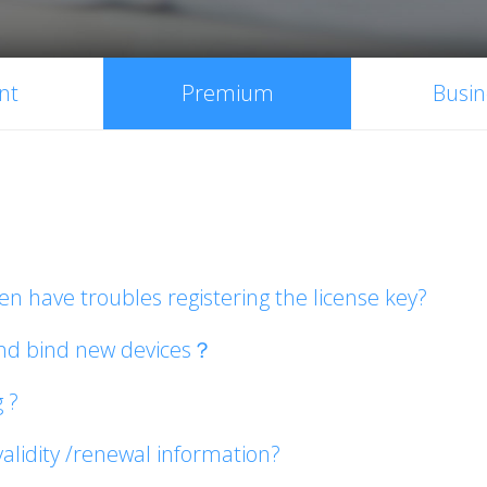
nt
Premium
Busin
n have troubles registering the license key?
and bind new devices？
 ?
validity /renewal information?