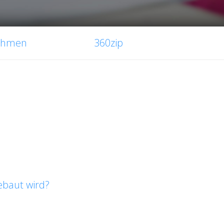
ehmen
360zip
ebaut wird?