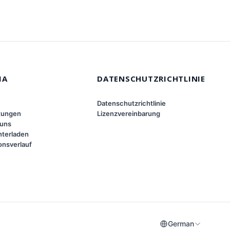
MA
DATENSCHUTZRICHTLINIE
Datenschutzrichtlinie
tungen
Lizenzvereinbarung
 uns
terladen
onsverlauf
German