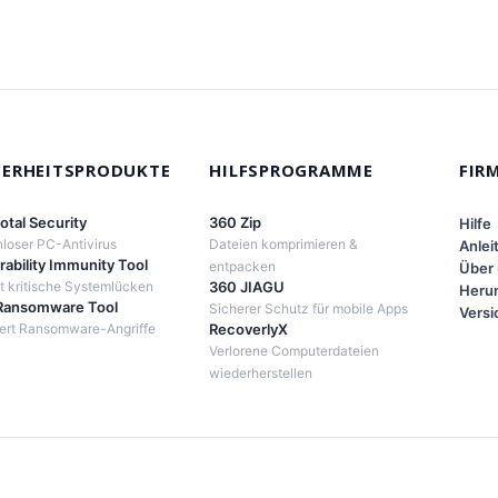
HERHEITSPRODUKTE
HILFSPROGRAMME
FIR
otal Security
360 Zip
Hilfe
loser PC-Antivirus
Dateien komprimieren &
Anlei
rability Immunity Tool
entpacken
Über
 kritische Systemlücken
360 JIAGU
Herun
Ransomware Tool
Sicherer Schutz für mobile Apps
Versi
iert Ransomware-Angriffe
RecoverlyX
Verlorene Computerdateien
wiederherstellen