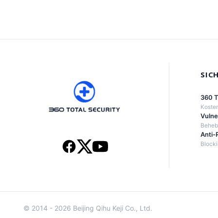
SIC
360 T
Kosten
Vulne
Behebt
Anti-
Block
© 2014 - 2026 Beijing Qihu Keji Co., Ltd.