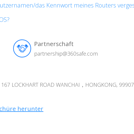
enutzernamen/das Kennwort meines Routers verge
LOS?
Partnerschaft
partnership@360safe.com
NG 167 LOCKHART ROAD WANCHAI，HONGKONG, 99907
schüre herunter